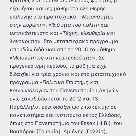
κράτους και του δικαίου
» στους φοιτητές β’
εξαμήνου και ως μαθήματα ελεύθερης
επιλογής στο προπτυχιακό: «
Μειονότητες
στην Ευρώπη»
, «
Ιδιότητα του πολίτη και
μετανάστευση
» και «
Τέχνη, ελευθερία και
λογοκρισία
». Στο μεταπτυχιακό πρόγραμμα
σπουδών διδάσκει από το 2006 το μάθημα
«
Μειονότητες στη νεωτερικότητα
». Σε
προγενέστερη περίοδο, το μάθημα είχε
διδαχθεί για τρία χρόνια και στο μεταπτυχιακό
πρόγραμμα «
Πολιτική Επιστήμη και
Κοινωνιολογία
» του Πανεπιστημίου Αθηνών
ενώ ξαναδιδάσκεται το 2012 και 13.
Παράλληλα, έχει διδάξει ως επισκέπτης σε
πανεπιστήμια και ινστιτούτα εκτός Ελλάδας,
όπως στο Πανεπιστήμιο του Essex (Η.Β.), του
Βοσπόρου (Τουρκία), Αμιένης (Γαλλία),