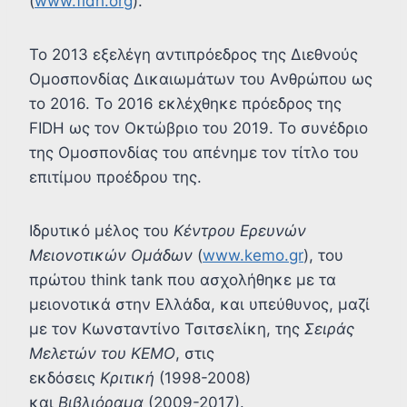
(
www.fidh.org
).
To 2013 εξελέγη αντιπρόεδρος της Διεθνούς
Ομοσπονδίας Δικαιωμάτων του Ανθρώπου ως
το 2016. Το 2016 εκλέχθηκε πρόεδρος της
FIDH ως τον Οκτώβριο του 2019. Το συνέδριο
της Ομοσπονδίας του απένημε τον τίτλο του
επιτίμου προέδρου της.
Ιδρυτικό μέλος του
Κέντρου Ερευνών
Μειονοτικών Ομάδων
(
www.kemo.gr
), του
πρώτου think tank που ασχολήθηκε με τα
μειονοτικά στην Ελλάδα, και υπεύθυνος, μαζί
με τον Κωνσταντίνο Τσιτσελίκη, της
Σειράς
Μελετών του ΚΕΜΟ
, στις
εκδόσεις
Κριτική
(1998-2008)
και
Βιβλιόραμα
(2009-2017).