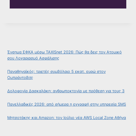
Ένσημα ΕΦΚΑ μέσω TAXISnet 2026: Πώς θα δεις τον Ατομικό
σου Λογαριασμό Ασφάλισης
Παναθηναϊκός: τριετές συμβόλαιο 5 εκατ. ευρώ στον
Ομπράντοβιτς
Δολοφονία Δασκαλάκη: ανθρωποκτονία με πρόθεση για τους 3
Πανελλαδικές 2026: από σήμερα η εγγραφή στην υπηρεσία SMS
Μητσοτάκης και Amazon: τον Ιούλιο νέα AWS Local Zone Αθήνα