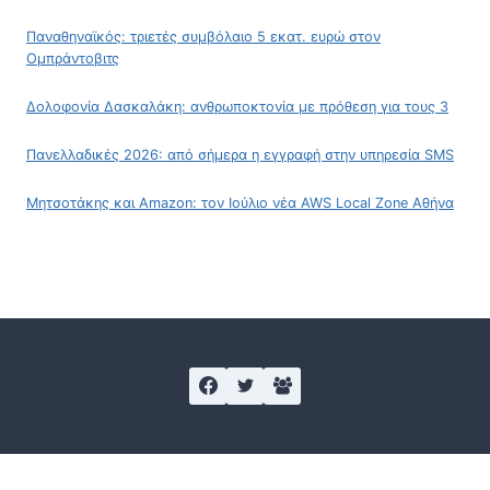
Παναθηναϊκός: τριετές συμβόλαιο 5 εκατ. ευρώ στον
Ομπράντοβιτς
Δολοφονία Δασκαλάκη: ανθρωποκτονία με πρόθεση για τους 3
Πανελλαδικές 2026: από σήμερα η εγγραφή στην υπηρεσία SMS
Μητσοτάκης και Amazon: τον Ιούλιο νέα AWS Local Zone Αθήνα