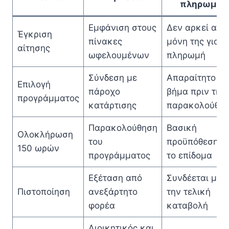
πληρωμή
Εμφάνιση στους
Δεν αρκεί από
Έγκριση
πίνακες
μόνη της για
αίτησης
ωφελουμένων
πληρωμή
Σύνδεση με
Απαραίτητο
Επιλογή
πάροχο
βήμα πριν την
προγράμματος
κατάρτισης
παρακολούθη
Παρακολούθηση
Βασική
Ολοκλήρωση
του
προϋπόθεση γι
150 ωρών
προγράμματος
το επίδομα
Εξέταση από
Συνδέεται με
Πιστοποίηση
ανεξάρτητο
την τελική
φορέα
καταβολή
Διοικητικός και