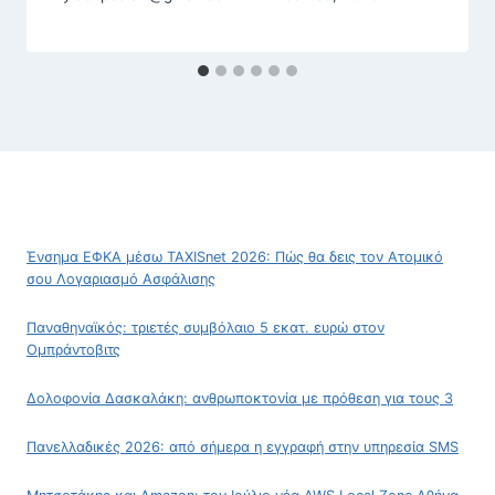
Ένσημα ΕΦΚΑ μέσω TAXISnet 2026: Πώς θα δεις τον Ατομικό
σου Λογαριασμό Ασφάλισης
Παναθηναϊκός: τριετές συμβόλαιο 5 εκατ. ευρώ στον
Ομπράντοβιτς
Δολοφονία Δασκαλάκη: ανθρωποκτονία με πρόθεση για τους 3
Πανελλαδικές 2026: από σήμερα η εγγραφή στην υπηρεσία SMS