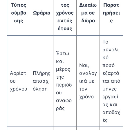
Τύπος
τος
Δικαίω
Παρατ
σύμβα
Ωράριο
χρόνος
μα σε
ηρήσει
σης
εντός
δώρο
ς
έτους
Το
συνολι
Έστω
κό
και
Ναι,
ποσό
μέρος
Αορίστ
Πλήρης
αναλογ
εξαρτά
της
ου
απασχ
ικά με
ται από
περιόδ
χρόνου
όληση
τον
μήνες
ου
χρόνο
εργασί
αναφο
ας και
ράς
αποδοχ
ές