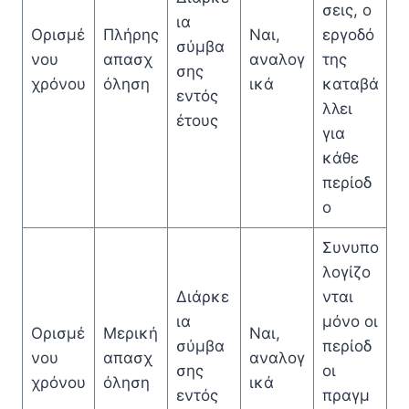
σεις, ο
ια
Ορισμέ
Πλήρης
Ναι,
εργοδό
σύμβα
νου
απασχ
αναλογ
της
σης
χρόνου
όληση
ικά
καταβά
εντός
λλει
έτους
για
κάθε
περίοδ
ο
Συνυπο
λογίζο
Διάρκε
νται
ια
μόνο οι
Ορισμέ
Μερική
Ναι,
σύμβα
περίοδ
νου
απασχ
αναλογ
σης
οι
χρόνου
όληση
ικά
εντός
πραγμ