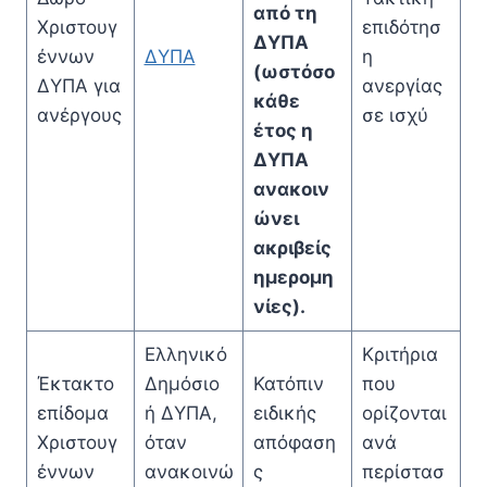
από τη
Χριστουγ
επιδότησ
ΔΥΠΑ
έννων
ΔΥΠΑ
η
(ωστόσο
ΔΥΠΑ για
ανεργίας
κάθε
ανέργους
σε ισχύ
έτος η
ΔΥΠΑ
ανακοιν
ώνει
ακριβείς
ημερομη
νίες).
Ελληνικό
Κριτήρια
Έκτακτο
Δημόσιο
Κατόπιν
που
επίδομα
ή ΔΥΠΑ,
ειδικής
ορίζονται
Χριστουγ
όταν
απόφαση
ανά
έννων
ανακοινώ
ς
περίστασ