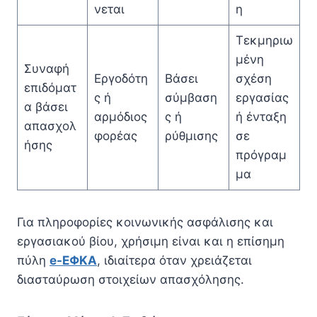
νεται
η
Τεκμηριω
μένη
Συναφή
Εργοδότη
Βάσει
σχέση
επιδόματ
ς ή
σύμβαση
εργασίας
α βάσει
αρμόδιος
ς ή
ή ένταξη
απασχολ
φορέας
ρύθμισης
σε
ήσης
πρόγραμ
μα
Για πληροφορίες κοινωνικής ασφάλισης και
εργασιακού βίου, χρήσιμη είναι και η επίσημη
πύλη
e-ΕΦΚΑ
, ιδιαίτερα όταν χρειάζεται
διασταύρωση στοιχείων απασχόλησης.