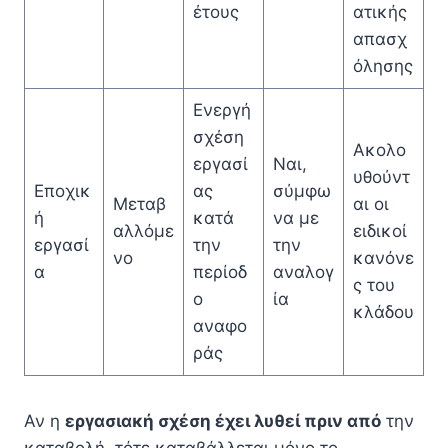
έτους
ατικής
απασχ
όλησης
Ενεργή
σχέση
Ακολο
εργασί
Ναι,
υθούντ
Εποχικ
ας
σύμφω
Μεταβ
αι οι
ή
κατά
να με
αλλόμε
ειδικοί
εργασί
την
την
νο
κανόνε
α
περίοδ
αναλογ
ς του
ο
ία
κλάδου
αναφο
ράς
Αν η
εργασιακή σχέση έχει λυθεί πριν από
την