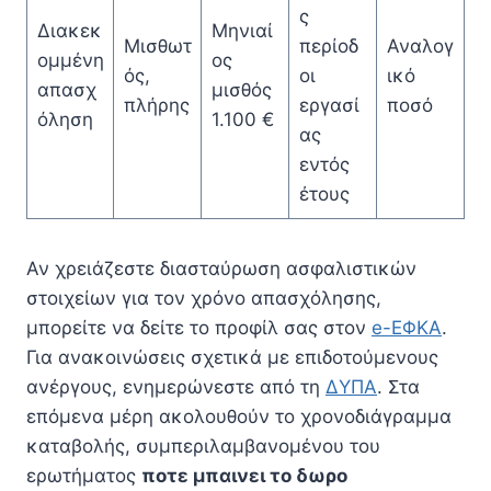
ς
Διακεκ
Μηνιαί
Μισθωτ
περίοδ
Αναλογ
ομμένη
ος
ός,
οι
ικό
απασχ
μισθός
πλήρης
εργασί
ποσό
όληση
1.100 €
ας
εντός
έτους
Αν χρειάζεστε διασταύρωση ασφαλιστικών
στοιχείων για τον χρόνο απασχόλησης,
μπορείτε να δείτε το προφίλ σας στον
e-ΕΦΚΑ
.
Για ανακοινώσεις σχετικά με επιδοτούμενους
ανέργους, ενημερώνεστε από τη
ΔΥΠΑ
. Στα
επόμενα μέρη ακολουθούν το χρονοδιάγραμμα
καταβολής, συμπεριλαμβανομένου του
ερωτήματος
ποτε μπαινει το δωρο