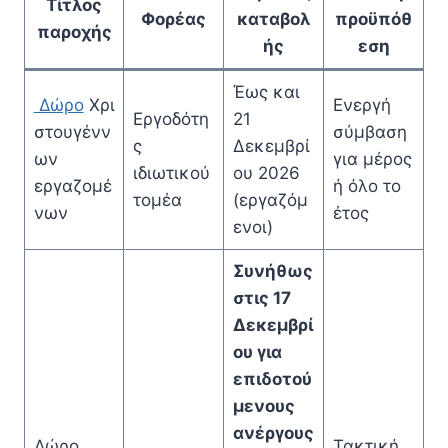
Τίτλος
Φορέας
καταβολ
προϋπόθ
παροχής
ής
εση
Έως και
Δώρο
Χρι
Ενεργή
Εργοδότη
21
στουγένν
σύμβαση
ς
Δεκεμβρί
ων
για μέρος
ιδιωτικού
ου 2026
εργαζομέ
ή όλο το
τομέα
(εργαζόμ
νων
έτος
ενοι)
Συνήθως
στις
17
Δεκεμβρί
ου
για
επιδοτού
μενους
ανέργους
Δώρο
Τακτική