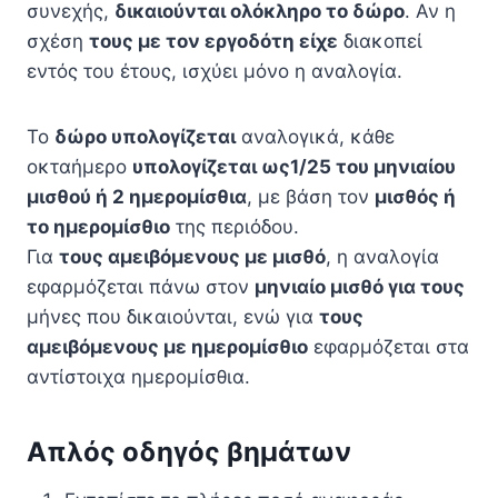
συνεχής,
δικαιούνται ολόκληρο το δώρο
. Αν η
σχέση
τους με τον εργοδότη είχε
διακοπεί
εντός του έτους, ισχύει μόνο η αναλογία.
Το
δώρο υπολογίζεται
αναλογικά, κάθε
οκταήμερο
υπολογίζεται ως
1/25 του μηνιαίου
μισθού ή 2 ημερομίσθια
, με βάση τον
μισθός ή
το ημερομίσθιο
της περιόδου.
Για
τους αμειβόμενους με μισθό
, η αναλογία
εφαρμόζεται πάνω στον
μηνιαίο μισθό για τους
μήνες που δικαιούνται, ενώ για
τους
αμειβόμενους με ημερομίσθιο
εφαρμόζεται στα
αντίστοιχα ημερομίσθια.
Απλός οδηγός βημάτων