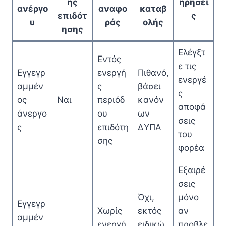
ής
ηρήσει
ανέργο
αναφο
καταβ
επιδότ
ς
υ
ράς
ολής
ησης
Ελέγξτ
Εντός
ε τις
Εγγεγρ
ενεργή
Πιθανό,
ενεργέ
αμμέν
ς
βάσει
ς
ος
Ναι
περιόδ
κανόν
αποφά
άνεργο
ου
ων
σεις
ς
επιδότη
ΔΥΠΑ
του
σης
φορέα
Εξαιρέ
σεις
Όχι,
μόνο
Εγγεγρ
Χωρίς
εκτός
αν
αμμέν
ενεργή
ειδικώ
προβλε