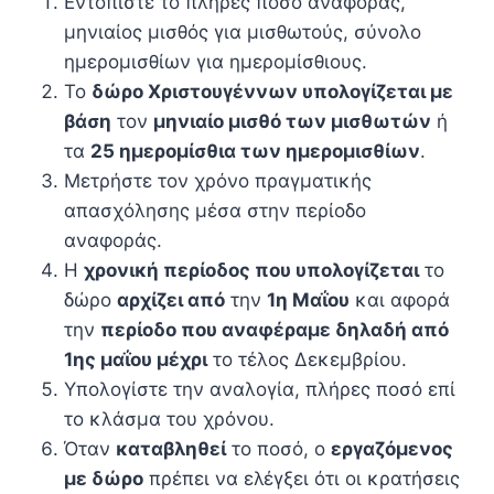
Εντοπίστε το πλήρες ποσό αναφοράς,
μηνιαίος μισθός για μισθωτούς, σύνολο
ημερομισθίων για ημερομίσθιους.
Το
δώρο Χριστουγέννων υπολογίζεται με
βάση
τον
μηνιαίο μισθό των μισθωτών
ή
τα
25 ημερομίσθια των ημερομισθίων
.
Μετρήστε τον χρόνο πραγματικής
απασχόλησης μέσα στην περίοδο
αναφοράς.
Η
χρονική περίοδος που υπολογίζεται
το
δώρο
αρχίζει από
την
1η Μαΐου
και αφορά
την
περίοδο που αναφέραμε δηλαδή από
1ης μαΐου μέχρι
το τέλος Δεκεμβρίου.
Υπολογίστε την αναλογία, πλήρες ποσό επί
το κλάσμα του χρόνου.
Όταν
καταβληθεί
το ποσό, ο
εργαζόμενος
με δώρο
πρέπει να ελέγξει ότι οι κρατήσεις