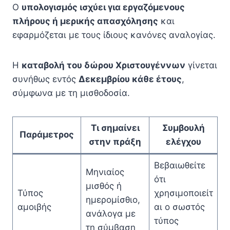
Ο
υπολογισμός ισχύει για εργαζόμενους
πλήρους ή μερικής απασχόλησης
και
εφαρμόζεται με τους ίδιους κανόνες αναλογίας.
Η
καταβολή του δώρου Χριστουγέννων
γίνεται
συνήθως εντός
Δεκεμβρίου κάθε έτους
,
σύμφωνα με τη μισθοδοσία.
Τι σημαίνει
Συμβουλή
Παράμετρος
στην πράξη
ελέγχου
Βεβαιωθείτε
Μηνιαίος
ότι
μισθός ή
Τύπος
χρησιμοποιείτ
ημερομίσθιο,
αμοιβής
αι ο σωστός
ανάλογα με
τύπος
τη σύμβαση