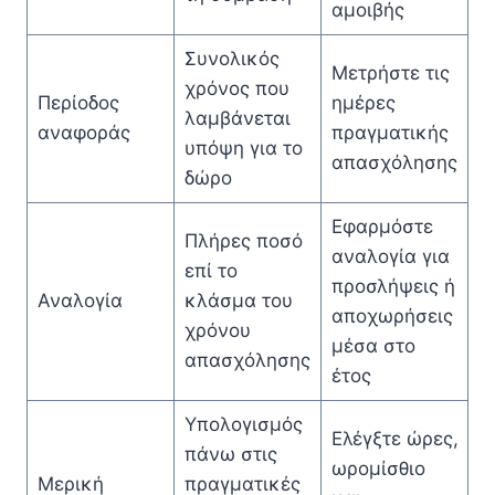
αμοιβής
Συνολικός
Μετρήστε τις
χρόνος που
Περίοδος
ημέρες
λαμβάνεται
αναφοράς
πραγματικής
υπόψη για το
απασχόλησης
δώρο
Εφαρμόστε
Πλήρες ποσό
αναλογία για
επί το
προσλήψεις ή
Αναλογία
κλάσμα του
αποχωρήσεις
χρόνου
μέσα στο
απασχόλησης
έτος
Υπολογισμός
Ελέγξτε ώρες,
πάνω στις
ωρομίσθιο
Μερική
πραγματικές