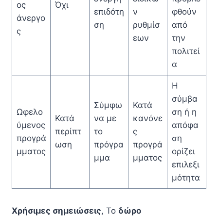
ος
Όχι
επιδότη
ν
φθούν
άνεργο
ση
ρυθμίσ
από
ς
εων
την
πολιτεί
α
Η
σύμβα
Σύμφω
Κατά
Ωφελο
ση ή η
Κατά
να με
κανόνε
ύμενος
απόφα
περίπτ
το
ς
προγρά
ση
ωση
πρόγρα
προγρά
μματος
ορίζει
μμα
μματος
επιλεξι
μότητα
Χρήσιμες σημειώσεις
, Το
δώρο