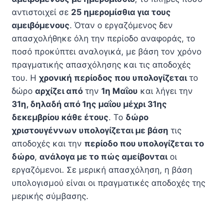
αντιστοιχεί σε
25 ημερομίσθια για τους
αμειβόμενους
. Όταν ο εργαζόμενος δεν
απασχολήθηκε όλη την περίοδο αναφοράς, το
ποσό προκύπτει αναλογικά, με βάση τον χρόνο
πραγματικής απασχόλησης και τις αποδοχές
του. Η
χρονική περίοδος που υπολογίζεται
το
δώρο
αρχίζει από
την
1η Μαΐου
και λήγει την
31η, δηλαδή από 1ης μαΐου μέχρι 31ης
δεκεμβρίου κάθε έτους
. Το
δώρο
χριστουγέννων υπολογίζεται με βάση
τις
αποδοχές και την
περίοδο που υπολογίζεται το
δώρο
,
ανάλογα με το πώς αμείβονται
οι
εργαζόμενοι. Σε μερική απασχόληση, η βάση
υπολογισμού είναι οι πραγματικές αποδοχές της
μερικής σύμβασης.