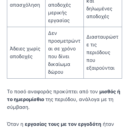
και
απασχόληση
αποδοχές
δηλωμένες
μερικής
αποδοχές
εργασίας
Δεν
Διασταυρώστ
προσμετρώντ
ε τις
Άδειες χωρίς
αι σε χρόνο
περιόδους
αποδοχές
που δίνει
που
δικαίωμα
εξαιρούνται
δώρου
Το ποσό αναφοράς προκύπτει από τον
μισθός ή
το ημερομίσθιο
της περιόδου, ανάλογα με τη
σύμβαση.
Όταν η
εργασίας τους με τον εργοδότη
ήταν