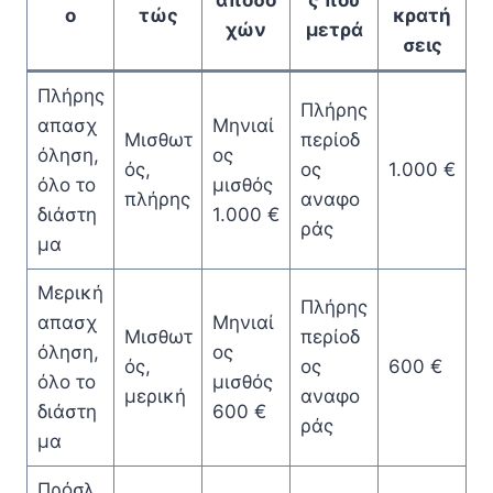
ο
τώς
κρατή
χών
μετρά
σεις
Πλήρης
Πλήρης
απασχ
Μηνιαί
Μισθωτ
περίοδ
όληση,
ος
ός,
ος
1.000 €
όλο το
μισθός
πλήρης
αναφο
διάστη
1.000 €
ράς
μα
Μερική
Πλήρης
απασχ
Μηνιαί
Μισθωτ
περίοδ
όληση,
ος
ός,
ος
600 €
όλο το
μισθός
μερική
αναφο
διάστη
600 €
ράς
μα
Πρόσλ