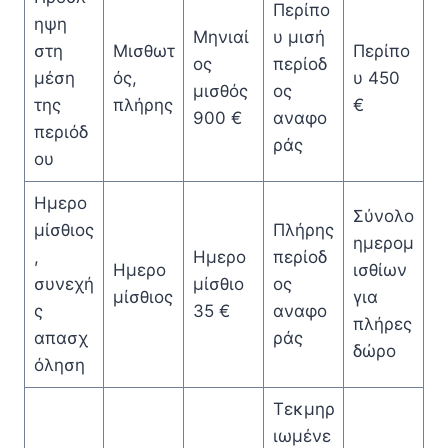
Περίπο
ηψη
Μηνιαί
υ μισή
στη
Μισθωτ
Περίπο
ος
περίοδ
μέση
ός,
υ 450
μισθός
ος
της
πλήρης
€
900 €
αναφο
περιόδ
ράς
ου
Ημερο
Σύνολο
μίσθιος
Πλήρης
ημερομ
,
Ημερο
περίοδ
Ημερο
ισθίων
συνεχή
μίσθιο
ος
μίσθιος
για
ς
35 €
αναφο
πλήρες
απασχ
ράς
δώρο
όληση
Τεκμηρ
ιωμένε