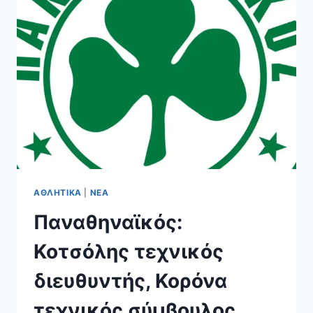
ΓΙΑ
ΈΚΠΤΩΣΗ
3%
ΑΘΛΗΤΙΚΆ
|
ΝΈΑ
Παναθηναϊκός:
Κοτσόλης τεχνικός
διευθυντής, Κορόνα
τεχνικός σύμβουλος