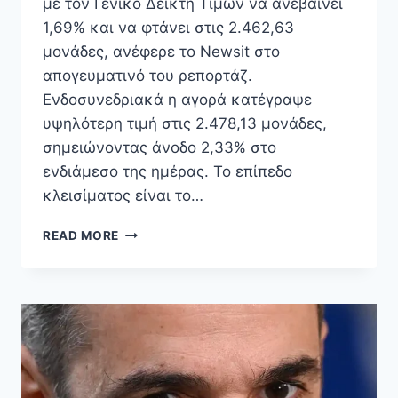
με τον Γενικό Δείκτη Τιμών να ανεβαίνει
1,69% και να φτάνει στις 2.462,63
μονάδες, ανέφερε το Newsit στο
απογευματινό του ρεπορτάζ.
Ενδοσυνεδριακά η αγορά κατέγραψε
υψηλότερη τιμή στις 2.478,13 μονάδες,
σημειώνοντας άνοδο 2,33% στο
ενδιάμεσο της ημέρας. Το επίπεδο
κλεισίματος είναι το…
ΧΡΗΜΑΤΙΣΤΉΡΙΟ
READ MORE
ΑΘΗΝΏΝ
ΣΤΑ
ΥΨΗΛΆ
17
ΕΤΏΝ,
ΆΝΟΔΟΣ
1,69%