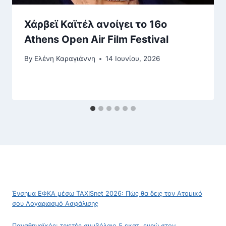
Χάρβεϊ Καϊτέλ ανοίγει το 16ο
Athens Open Air Film Festival
By
Ελένη Καραγιάννη
14 Ιουνίου, 2026
Ένσημα ΕΦΚΑ μέσω TAXISnet 2026: Πώς θα δεις τον Ατομικό
σου Λογαριασμό Ασφάλισης
Παναθηναϊκός: τριετές συμβόλαιο 5 εκατ. ευρώ στον