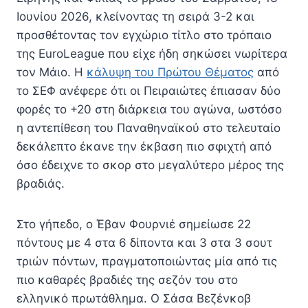
Ιουνίου 2026, κλείνοντας τη σειρά 3-2 και
προσθέτοντας τον εγχώριο τίτλο στο τρόπαιο
της EuroLeague που είχε ήδη σηκώσει νωρίτερα
τον Μάιο. Η
κάλυψη του Πρώτου Θέματος
από
το ΣΕΦ ανέφερε ότι οι Πειραιώτες έπιασαν δύο
φορές το +20 στη διάρκεια του αγώνα, ωστόσο
η αντεπίθεση του Παναθηναϊκού στο τελευταίο
δεκάλεπτο έκανε την έκβαση πιο σφιχτή από
όσο έδειχνε το σκορ στο μεγαλύτερο μέρος της
βραδιάς.
Στο γήπεδο, ο Έβαν Φουρνιέ σημείωσε 22
πόντους με 4 στα 6 δίποντα και 3 στα 3 σουτ
τριών πόντων, πραγματοποιώντας μία από τις
πιο καθαρές βραδιές της σεζόν του στο
ελληνικό πρωτάθλημα. Ο Σάσα Βεζένκοβ