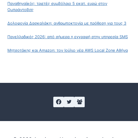
Παναθηναϊκός: τριετές συμβόλαιο 5 εκατ. ευρώ στον
Ομπράντοβιτς
Δολοφονία Δασκαλάκη: ανθρωποκτονία με πρόθεση για τους 3
Πανελλαδικές 2026: από σήμερα η εγγραφή στην υπηρεσία SMS
Μητσοτάκης και Amazon: τον Ιούλιο νέα AWS Local Zone Αθήνα