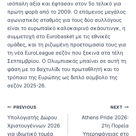
ισόπαλη αξία και έφτασαν στον 5ο τελικό για
πρώτη φορά από το 2009. Ο επόμενος μεγάλος
αγωνιστικός σταθμός για τους δύο συλλόγους
είναι το ευρωπαϊκό καλοκαιρινό σκάουτινγκ, η
συμμετοχή στο Eurobasket με τις εθνικές
ομάδες, και τη ριζωμένη προετοιμασία τους για
τη νέα EuroLeague σεζόν που ξεκινά στα τέλη
Σεπτεμβρίου. Ο Ολυμπιακός μπαίνει σε αυτή τη
φάση με το δαχτυλίδι του πρωταθλητή και το
τρόπαιο της Ευρώπης ως διπλό σύμβολο της
σεζόν 2025-26.
Πλοήγηση
PREVIOUS
NEXT
Υπολογιστής Δώρου
Athens Pride 2026:
άρθρων
Χριστουγέννων 2026
21η Πορεία
για ιδιωτικό τομέα
Υπερηφάνειας στο