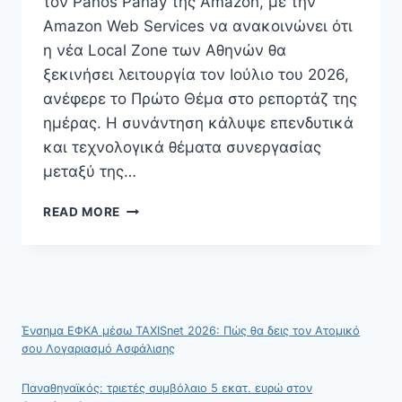
τον Panos Panay της Amazon, με την
Amazon Web Services να ανακοινώνει ότι
η νέα Local Zone των Αθηνών θα
ξεκινήσει λειτουργία τον Ιούλιο του 2026,
ανέφερε το Πρώτο Θέμα στο ρεπορτάζ της
ημέρας. Η συνάντηση κάλυψε επενδυτικά
και τεχνολογικά θέματα συνεργασίας
μεταξύ της…
ΜΗΤΣΟΤΆΚΗΣ
READ MORE
ΚΑΙ
AMAZON:
ΤΟΝ
ΙΟΎΛΙΟ
ΝΈΑ
AWS
Ένσημα ΕΦΚΑ μέσω TAXISnet 2026: Πώς θα δεις τον Ατομικό
LOCAL
σου Λογαριασμό Ασφάλισης
ZONE
ΑΘΉΝΑ
Παναθηναϊκός: τριετές συμβόλαιο 5 εκατ. ευρώ στον