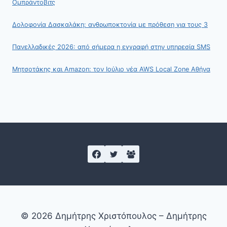
Ομπράντοβιτς
Δολοφονία Δασκαλάκη: ανθρωποκτονία με πρόθεση για τους 3
Πανελλαδικές 2026: από σήμερα η εγγραφή στην υπηρεσία SMS
Μητσοτάκης και Amazon: τον Ιούλιο νέα AWS Local Zone Αθήνα
© 2026 Δημήτρης Χριστόπουλος – Δημήτρης