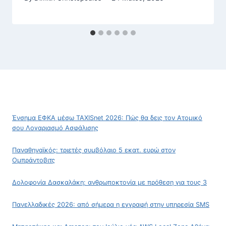
Ένσημα ΕΦΚΑ μέσω TAXISnet 2026: Πώς θα δεις τον Ατομικό
σου Λογαριασμό Ασφάλισης
Παναθηναϊκός: τριετές συμβόλαιο 5 εκατ. ευρώ στον
Ομπράντοβιτς
Δολοφονία Δασκαλάκη: ανθρωποκτονία με πρόθεση για τους 3
Πανελλαδικές 2026: από σήμερα η εγγραφή στην υπηρεσία SMS