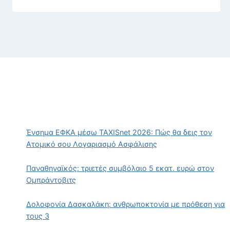
Ένσημα ΕΦΚΑ μέσω TAXISnet 2026: Πώς θα δεις τον
Ατομικό σου Λογαριασμό Ασφάλισης
Παναθηναϊκός: τριετές συμβόλαιο 5 εκατ. ευρώ στον
Ομπράντοβιτς
Δολοφονία Δασκαλάκη: ανθρωποκτονία με πρόθεση για
τους 3