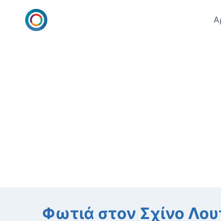
Skip
to
Α
content
Φωτιά στον Σχίνο Λου