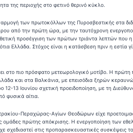
ητα της περιοχής στο φετινό θερινό κύκλο.
ροσαρμογή των πρωτοκόλλων της Πυροσβεστικής στα δι
έρου από την πρώτη ώρα, με την ταυτόχρονη ενεργοπο
ιθετική προσέγγιση των πρώτων τριάντα λεπτών που 
Νότια Ελλάδα. Στόχος είναι η κατάσβεση πριν η εστία 
ει στο πιο πρόσφατο μετεωρολογικό μοτίβο. Η πρώτη 
λλάδα και στα Βαλκάνια, με επεισόδια ξηρών κεραυνώ
ρο 12-13 Ιουνίου σχετική προειδοποίηση, με τη Διεύθ
ό φυσικά αίτια.
υτρακίου-Περαχώρας-Αγίων Θεοδώρων είχε προετοιμαστ
 ομάδες πρώτης απόκρισης. Η ενεργοποίηση των εθελο
χε σχεδιαστεί στις προπαρασκευαστικές συσκέψεις το