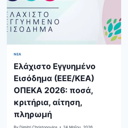
ΝΈΑ
Ελάχιστο Εγγυημένο
Εισόδημα (ΕΕΕ/ΚΕΑ)
ΟΠΕΚΑ 2026: ποσά,
κριτήρια, αίτηση,
πληρωμή
By
Dimitri Christopoulos
24 Μαΐου, 2026