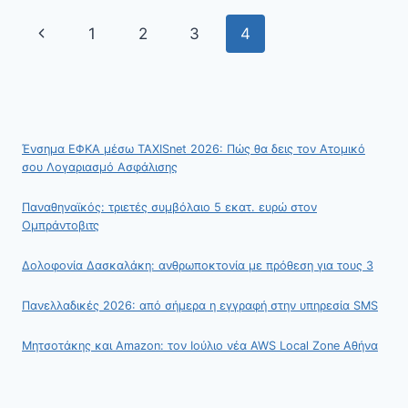
ΔΙΚΑΙΟΎΧΟΙ,
Page
Previous
1
2
3
4
ΑΊΤΗΣΗ,
ΠΛΗΡΩΜΉ
navigation
Page
Ένσημα ΕΦΚΑ μέσω TAXISnet 2026: Πώς θα δεις τον Ατομικό
σου Λογαριασμό Ασφάλισης
Παναθηναϊκός: τριετές συμβόλαιο 5 εκατ. ευρώ στον
Ομπράντοβιτς
Δολοφονία Δασκαλάκη: ανθρωποκτονία με πρόθεση για τους 3
Πανελλαδικές 2026: από σήμερα η εγγραφή στην υπηρεσία SMS
Μητσοτάκης και Amazon: τον Ιούλιο νέα AWS Local Zone Αθήνα