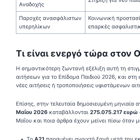
Στήριξη για νέο παι
Αναδοχής
Παροχές ανασφάλιστων
Κοινωνική προστασί
υπερηλίκων
επαρκές ασφαλιστι
Τι είναι ενεργό τώρα στον
Η σημαντικότερη ζωντανή εξέλιξη αυτή τη στι
αιτήσεων για το Επίδομα Παιδιού 2026, και στ
νέες αιτήσεις ή τροποποιήσεις υφιστάμενων αι
Επίσης, στην τελευταία δημοσιευμένη μηνιαία
Μαΐου 2026
καταβάλλονται
275.075.217 ευρώ
Μαΐου και ποια άρθρα έχουν μείνει πίσω όταν 
Το
Α21
παραμένει ανοιχτό ξανά μετά την εκ