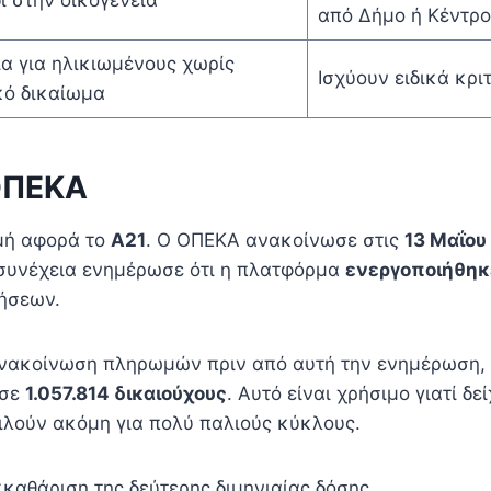
δί στην οικογένεια
από Δήμο ή Κέντρο
α για ηλικιωμένους χωρίς
Ισχύουν ειδικά κρι
κό δικαίωμα
 ΟΠΕΚΑ
γμή αφορά το
Α21
. Ο ΟΠΕΚΑ ανακοίνωσε στις
13 Μαΐου
η συνέχεια ενημέρωσε ότι η πλατφόρμα
ενεργοποιήθηκε
τήσεων.
 ανακοίνωση πληρωμών πριν από αυτή την ενημέρωση,
σε
1.057.814 δικαιούχους
. Αυτό είναι χρήσιμο γιατί δ
μιλούν ακόμη για πολύ παλιούς κύκλους.
καθάριση της δεύτερης διμηνιαίας δόσης.