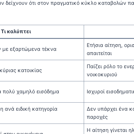
ν δείχνουν ότι στον πραγματικό κύκλο καταβολών π
Τι καλύπτει
Ετήσια αίτηση, ορι
ν με εξαρτώμενα τέκνα
απαιτείται
Παίζει ρόλο το ενε
κύριας κατοικίας
νοικοκυριού
α πολύ χαμηλό εισόδημα
Ισχυροί εισοδηματι
η ανά ειδική κατηγορία
Δεν υπάρχει ένα κο
παροχές
Η αίτηση γίνεται η