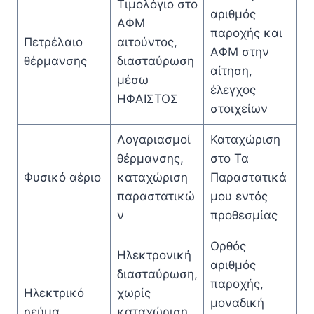
Τιμολόγιο στο
αριθμός
ΑΦΜ
παροχής και
Πετρέλαιο
αιτούντος,
ΑΦΜ στην
θέρμανσης
διασταύρωση
αίτηση,
μέσω
έλεγχος
ΗΦΑΙΣΤΟΣ
στοιχείων
Λογαριασμοί
Καταχώριση
θέρμανσης,
στο Τα
Φυσικό αέριο
καταχώριση
Παραστατικά
παραστατικώ
μου εντός
ν
προθεσμίας
Ορθός
Ηλεκτρονική
αριθμός
διασταύρωση,
παροχής,
Ηλεκτρικό
χωρίς
μοναδική
ρεύμα
καταχώριση