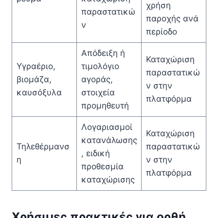
χρήση
παραστατικώ
παροχής ανά
ν
περίοδο
Απόδειξη ή
Καταχώριση
Υγραέριο,
τιμολόγιο
παραστατικώ
βιομάζα,
αγοράς,
ν στην
καυσόξυλα
στοιχεία
πλατφόρμα
προμηθευτή
Λογαριασμοί
Καταχώριση
κατανάλωσης
Τηλεθέρμανσ
παραστατικώ
, ειδική
η
ν στην
προθεσμία
πλατφόρμα
καταχώρισης
Χρήσιμες πρακτικές για ορθή