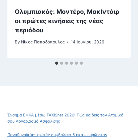
Ολυμπιακός: Μοντέρο, ΜακΙντάιρ
οι πρώτες κινήσεις της νέας
περιόδου
By
Νίκος Παπαδόπουλος
14 Ιουνίου, 2026
Ένσημα ΕΦΚΑ μέσω TAXISnet 2026: Πώς θα δεις τον Ατομικό
σου Λογαριασμό Ασφάλισης
Παναθηναϊκός: τριετές συμβόλαιο 5 εκατ. ευρώ στον