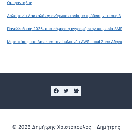
Ομπράντοβιτς
Δολοφονία Δασκαλάκη: ανθρωποκτονία με πρόθεση για τους 3
Πανελλαδικές 2026: από σήμερα η εγγραφή στην υπηρεσία SMS
Μητσοτάκης και Amazon: τον Ιούλιο νέα AWS Local Zone Αθήνα
© 2026 Δημήτρης Χριστόπουλος – Δημήτρης