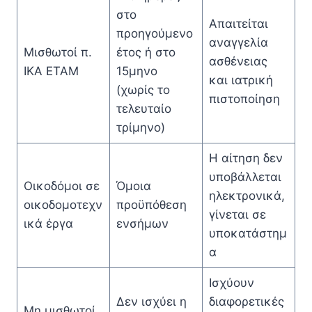
στο
Απαιτείται
προηγούμενο
αναγγελία
Μισθωτοί π.
έτος ή στο
ασθένειας
ΙΚΑ ΕΤΑΜ
15μηνο
και ιατρική
(χωρίς το
πιστοποίηση
τελευταίο
τρίμηνο)
Η αίτηση δεν
υποβάλλεται
Οικοδόμοι σε
Όμοια
ηλεκτρονικά,
οικοδομοτεχν
προϋπόθεση
γίνεται σε
ικά έργα
ενσήμων
υποκατάστημ
α
Ισχύουν
Δεν ισχύει η
διαφορετικές
Μη μισθωτοί,