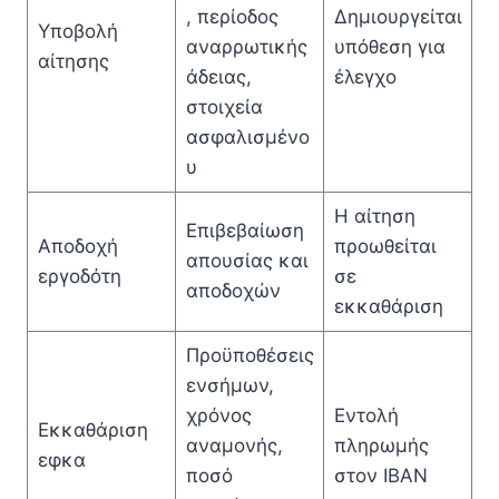
, περίοδος
Δημιουργείται
Υποβολή
αναρρωτικής
υπόθεση για
αίτησης
άδειας,
έλεγχο
στοιχεία
ασφαλισμένο
υ
Η αίτηση
Επιβεβαίωση
Αποδοχή
προωθείται
απουσίας και
εργοδότη
σε
αποδοχών
εκκαθάριση
Προϋποθέσεις
ενσήμων,
χρόνος
Εντολή
Εκκαθάριση
αναμονής,
πληρωμής
εφκα
ποσό
στον IBAN