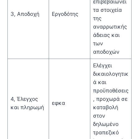
επιβεβαιώνει
τα στοιχεία
3, Αποδοχή
Εργοδότης
της
αναρρωτικής
άδειας και
των
αποδοχών
Ελέγχει
δικαιολογητικ
ά και
προϋποθέσεις
4, Έλεγχος
, προχωρά σε
εφκα
και πληρωμή
καταβολή
στον
δηλωμένο
τραπεζικό